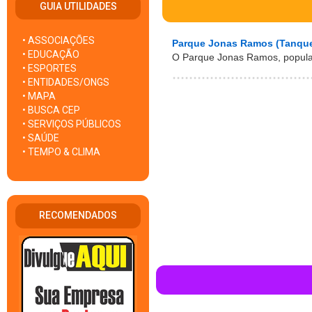
GUIA UTILIDADES
• ASSOCIAÇÕES
Parque Jonas Ramos (Tanqu
• EDUCAÇÃO
O Parque Jonas Ramos, popula
• ESPORTES
• ENTIDADES/ONGS
• MAPA
• BUSCA CEP
• SERVIÇOS PÚBLICOS
• SAÚDE
• TEMPO & CLIMA
RECOMENDADOS