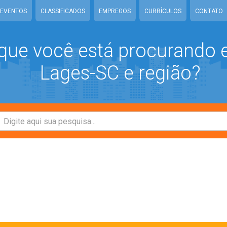
EVENTOS
CLASSIFICADOS
EMPREGOS
CURRÍCULOS
CONTATO
que você está procurando
Lages-SC e região?