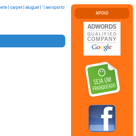
pete |
carpet |
aluguel |
' |
aeroporto
APOIO