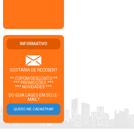
INFORMATIVO
GOSTARIA DE RECEBER?
** CUPOM DESCONTO **
*** PROMOÇÕES ***
*** NOVIDADES ***
DO GUIA LAGES EM SEU E-
MAIL?