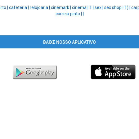
rto |
cafeteria |
relojoaria |
cinemark |
cinema |
1 |
sex |
sex shop |
1) |
car
correia pinto |
|
BAIXE NOSSO APLICATIVO