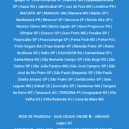
Iguapé-SP
|
Ilha Comprida-SP
|
Itabirito-MG
|
Itaquaquecetuba-
SP
|
Itaqui-RS
|
Jaboticabal-SP
|
Juiz de Fora-MG
|
Londrina-PR
|
MACAPÁ-AP
|
MANAUS-AM
|
Mariana-MG
|
Matão-SP
|
Medianeira-PR
|
Mirassol-SP
|
Mococa-SP
|
Monte Alto-SP
|
Montes Claros-MG
|
Morro Agudo-SP
|
Novo Progresso-PA
|
Olímpia-SP
|
Osasco-SP
|
Ouro Preto-MG
|
Peruíbe-SP
|
Piracicaba-SP
|
Pirassununga-SP
|
Ponta Porã-MS
|
Portel-PA
|
Porto Seguro-BA
|
Praia Grande-SP
|
Ribeirão Preto-SP
|
Rolim
de Moura-RO
|
Salto-SP
|
SALVADOR-BA
|
Samambaia-DF
|
Santa Maria-RS
|
São Bernardo Campo-SP
|
São Borja-RS
|
São
Carlos-SP
|
São João Paraíso-MG
|
São José Campos-SP
|
São
José do Rio Preto-SP
|
São Paulo (Itaquera)-SP
|
São Paulo
(Santo Amaro)-SP
|
São Pedro-SP
|
Sertãozinho-SP
|
Sete
Lagoas-MG
|
Sobral-CE
|
Sorocaba-SP
|
Taiobeiras-MG
|
Tangará
da Serra-MT
|
Tarauacá-AC
|
TERESINA-PI
|
Uruguaiana-RS
|
Vila
Velha-ES
|
Volta Redonda-RJ
|
Zona da Mata-MG
REDE DE FRANQUIA - GUIA CIDADE ONLINE ® - UNIDADE:
Lages-SC