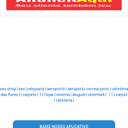
sex shop |
sex |
relojoaria |
aeroporto |
aeroporto correia pinto |
cafeteria
das flores |
|
carpete |
1) |
lojas |
cinema |
aluguel |
cinemark |
' |
1 |
carpet
|
cafeteria |
BAIXE NOSSO APLICATIVO