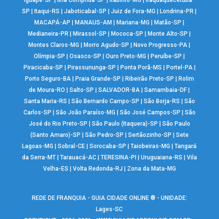
Iguapé-SP
|
Ilha Comprida-SP
|
Itabirito-MG
|
Itaquaquecetuba-
SP
|
Itaqui-RS
|
Jaboticabal-SP
|
Juiz de Fora-MG
|
Londrina-PR
|
MACAPÁ-AP
|
MANAUS-AM
|
Mariana-MG
|
Matão-SP
|
Medianeira-PR
|
Mirassol-SP
|
Mococa-SP
|
Monte Alto-SP
|
Montes Claros-MG
|
Morro Agudo-SP
|
Novo Progresso-PA
|
Olímpia-SP
|
Osasco-SP
|
Ouro Preto-MG
|
Peruíbe-SP
|
Piracicaba-SP
|
Pirassununga-SP
|
Ponta Porã-MS
|
Portel-PA
|
Porto Seguro-BA
|
Praia Grande-SP
|
Ribeirão Preto-SP
|
Rolim
de Moura-RO
|
Salto-SP
|
SALVADOR-BA
|
Samambaia-DF
|
Santa Maria-RS
|
São Bernardo Campo-SP
|
São Borja-RS
|
São
Carlos-SP
|
São João Paraíso-MG
|
São José Campos-SP
|
São
José do Rio Preto-SP
|
São Paulo (Itaquera)-SP
|
São Paulo
(Santo Amaro)-SP
|
São Pedro-SP
|
Sertãozinho-SP
|
Sete
Lagoas-MG
|
Sobral-CE
|
Sorocaba-SP
|
Taiobeiras-MG
|
Tangará
da Serra-MT
|
Tarauacá-AC
|
TERESINA-PI
|
Uruguaiana-RS
|
Vila
Velha-ES
|
Volta Redonda-RJ
|
Zona da Mata-MG
REDE DE FRANQUIA - GUIA CIDADE ONLINE ® - UNIDADE:
Lages-SC