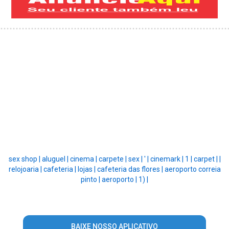
sex shop |
aluguel |
cinema |
carpete |
sex |
' |
cinemark |
1 |
carpet |
|
relojoaria |
cafeteria |
lojas |
cafeteria das flores |
aeroporto correia
pinto |
aeroporto |
1) |
BAIXE NOSSO APLICATIVO