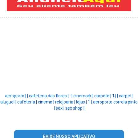
aeroporto |
|
cafeteria das flores |
' |
cinemark |
carpete |
1) |
carpet |
aluguel |
cafeteria |
cinema |
relojoaria |
lojas |
1 |
aeroporto correia pinto
|
sex |
sex shop |
BAIXE NOSSO APLICATIVO