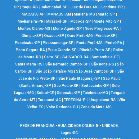
Iguapé-SP
|
Ilha Comprida-SP
|
Itabirito-MG
|
Itaquaquecetuba-
SP
|
Itaqui-RS
|
Jaboticabal-SP
|
Juiz de Fora-MG
|
Londrina-PR
|
MACAPÁ-AP
|
MANAUS-AM
|
Mariana-MG
|
Matão-SP
|
Medianeira-PR
|
Mirassol-SP
|
Mococa-SP
|
Monte Alto-SP
|
Montes Claros-MG
|
Morro Agudo-SP
|
Novo Progresso-PA
|
Olímpia-SP
|
Osasco-SP
|
Ouro Preto-MG
|
Peruíbe-SP
|
Piracicaba-SP
|
Pirassununga-SP
|
Ponta Porã-MS
|
Portel-PA
|
Porto Seguro-BA
|
Praia Grande-SP
|
Ribeirão Preto-SP
|
Rolim
de Moura-RO
|
Salto-SP
|
SALVADOR-BA
|
Samambaia-DF
|
Santa Maria-RS
|
São Bernardo Campo-SP
|
São Borja-RS
|
São
Carlos-SP
|
São João Paraíso-MG
|
São José Campos-SP
|
São
José do Rio Preto-SP
|
São Paulo (Itaquera)-SP
|
São Paulo
(Santo Amaro)-SP
|
São Pedro-SP
|
Sertãozinho-SP
|
Sete
Lagoas-MG
|
Sobral-CE
|
Sorocaba-SP
|
Taiobeiras-MG
|
Tangará
da Serra-MT
|
Tarauacá-AC
|
TERESINA-PI
|
Uruguaiana-RS
|
Vila
Velha-ES
|
Volta Redonda-RJ
|
Zona da Mata-MG
REDE DE FRANQUIA - GUIA CIDADE ONLINE ® - UNIDADE:
Lages-SC