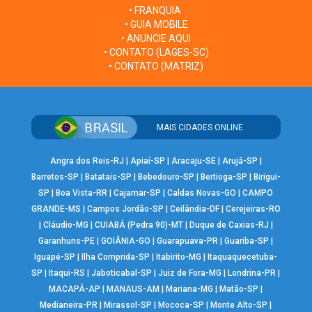
• FRANQUIA
• GUIA MOBILE
• ANUNCIE AQUI
• CONTATO (LAGES-SC)
• CONTATO (MATRIZ)
MAIS CIDADES ONLINE
Angra dos Reis-RJ
|
Apiaí-SP
|
Aracaju-SE
|
Arujá-SP
|
Barretos-SP
|
Batatais-SP
|
Bebedouro-SP
|
Bertioga-SP
|
Birigui-
SP
|
Boa Vista-RR
|
Cajamar-SP
|
Caldas Novas-GO
|
CAMPO
GRANDE-MS
|
Campos Jordão-SP
|
Ceilândia-DF
|
Cerejeiras-RO
|
Cláudio-MG
|
CUIABÁ (Pedra 90)-MT
|
Duque de Caxias-RJ
|
Garanhuns-PE
|
GOIÂNIA-GO
|
Guarapuava-PR
|
Guariba-SP
|
Iguapé-SP
|
Ilha Comprida-SP
|
Itabirito-MG
|
Itaquaquecetuba-
SP
|
Itaqui-RS
|
Jaboticabal-SP
|
Juiz de Fora-MG
|
Londrina-PR
|
MACAPÁ-AP
|
MANAUS-AM
|
Mariana-MG
|
Matão-SP
|
Medianeira-PR
|
Mirassol-SP
|
Mococa-SP
|
Monte Alto-SP
|