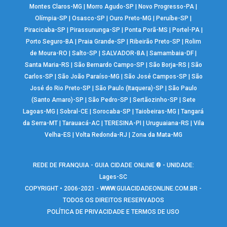
Montes Claros-MG
|
Morro Agudo-SP
|
Novo Progresso-PA
|
Olímpia-SP
|
Osasco-SP
|
Ouro Preto-MG
|
Peruíbe-SP
|
Piracicaba-SP
|
Pirassununga-SP
|
Ponta Porã-MS
|
Portel-PA
|
Porto Seguro-BA
|
Praia Grande-SP
|
Ribeirão Preto-SP
|
Rolim
de Moura-RO
|
Salto-SP
|
SALVADOR-BA
|
Samambaia-DF
|
Santa Maria-RS
|
São Bernardo Campo-SP
|
São Borja-RS
|
São
Carlos-SP
|
São João Paraíso-MG
|
São José Campos-SP
|
São
José do Rio Preto-SP
|
São Paulo (Itaquera)-SP
|
São Paulo
(Santo Amaro)-SP
|
São Pedro-SP
|
Sertãozinho-SP
|
Sete
Lagoas-MG
|
Sobral-CE
|
Sorocaba-SP
|
Taiobeiras-MG
|
Tangará
da Serra-MT
|
Tarauacá-AC
|
TERESINA-PI
|
Uruguaiana-RS
|
Vila
Velha-ES
|
Volta Redonda-RJ
|
Zona da Mata-MG
REDE DE FRANQUIA - GUIA CIDADE ONLINE ® - UNIDADE:
Lages-SC
COPYRIGHT • 2006-2021 -
WWW.GUIACIDADEONLINE.COM.BR
-
TODOS OS DIREITOS RESERVADOS
POLÍTICA DE PRIVACIDADE E TERMOS DE USO