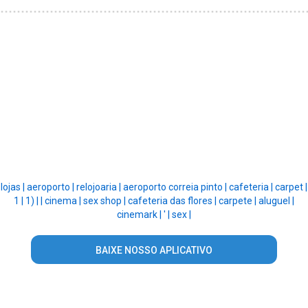
lojas |
aeroporto |
relojoaria |
aeroporto correia pinto |
cafeteria |
carpet |
1 |
1) |
|
cinema |
sex shop |
cafeteria das flores |
carpete |
aluguel |
cinemark |
' |
sex |
BAIXE NOSSO APLICATIVO