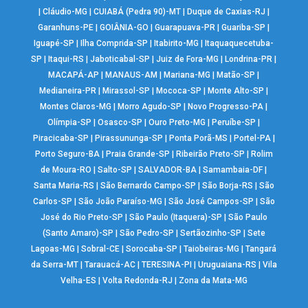
|
Cláudio-MG
|
CUIABÁ (Pedra 90)-MT
|
Duque de Caxias-RJ
|
Garanhuns-PE
|
GOIÂNIA-GO
|
Guarapuava-PR
|
Guariba-SP
|
Iguapé-SP
|
Ilha Comprida-SP
|
Itabirito-MG
|
Itaquaquecetuba-
SP
|
Itaqui-RS
|
Jaboticabal-SP
|
Juiz de Fora-MG
|
Londrina-PR
|
MACAPÁ-AP
|
MANAUS-AM
|
Mariana-MG
|
Matão-SP
|
Medianeira-PR
|
Mirassol-SP
|
Mococa-SP
|
Monte Alto-SP
|
Montes Claros-MG
|
Morro Agudo-SP
|
Novo Progresso-PA
|
Olímpia-SP
|
Osasco-SP
|
Ouro Preto-MG
|
Peruíbe-SP
|
Piracicaba-SP
|
Pirassununga-SP
|
Ponta Porã-MS
|
Portel-PA
|
Porto Seguro-BA
|
Praia Grande-SP
|
Ribeirão Preto-SP
|
Rolim
de Moura-RO
|
Salto-SP
|
SALVADOR-BA
|
Samambaia-DF
|
Santa Maria-RS
|
São Bernardo Campo-SP
|
São Borja-RS
|
São
Carlos-SP
|
São João Paraíso-MG
|
São José Campos-SP
|
São
José do Rio Preto-SP
|
São Paulo (Itaquera)-SP
|
São Paulo
(Santo Amaro)-SP
|
São Pedro-SP
|
Sertãozinho-SP
|
Sete
Lagoas-MG
|
Sobral-CE
|
Sorocaba-SP
|
Taiobeiras-MG
|
Tangará
da Serra-MT
|
Tarauacá-AC
|
TERESINA-PI
|
Uruguaiana-RS
|
Vila
Velha-ES
|
Volta Redonda-RJ
|
Zona da Mata-MG