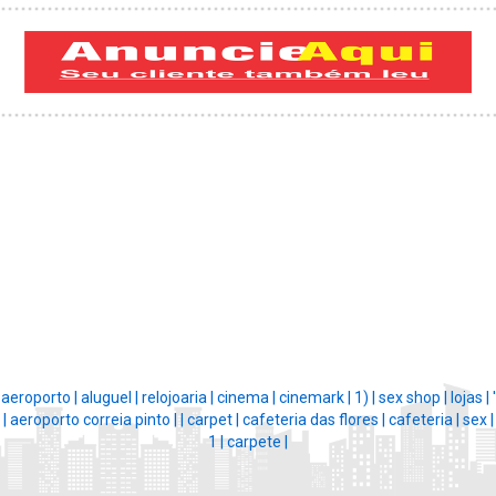
aeroporto |
aluguel |
relojoaria |
cinema |
cinemark |
1) |
sex shop |
lojas |
'
|
aeroporto correia pinto |
|
carpet |
cafeteria das flores |
cafeteria |
sex |
1 |
carpete |