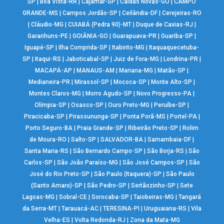
SP
|
Boa Vista-RR
|
Cajamar-SP
|
Caldas Novas-GO
|
CAMPO
GRANDE-MS
|
Campos Jordão-SP
|
Ceilândia-DF
|
Cerejeiras-RO
|
Cláudio-MG
|
CUIABÁ (Pedra 90)-MT
|
Duque de Caxias-RJ
|
Garanhuns-PE
|
GOIÂNIA-GO
|
Guarapuava-PR
|
Guariba-SP
|
Iguapé-SP
|
Ilha Comprida-SP
|
Itabirito-MG
|
Itaquaquecetuba-
SP
|
Itaqui-RS
|
Jaboticabal-SP
|
Juiz de Fora-MG
|
Londrina-PR
|
MACAPÁ-AP
|
MANAUS-AM
|
Mariana-MG
|
Matão-SP
|
Medianeira-PR
|
Mirassol-SP
|
Mococa-SP
|
Monte Alto-SP
|
Montes Claros-MG
|
Morro Agudo-SP
|
Novo Progresso-PA
|
Olímpia-SP
|
Osasco-SP
|
Ouro Preto-MG
|
Peruíbe-SP
|
Piracicaba-SP
|
Pirassununga-SP
|
Ponta Porã-MS
|
Portel-PA
|
Porto Seguro-BA
|
Praia Grande-SP
|
Ribeirão Preto-SP
|
Rolim
de Moura-RO
|
Salto-SP
|
SALVADOR-BA
|
Samambaia-DF
|
Santa Maria-RS
|
São Bernardo Campo-SP
|
São Borja-RS
|
São
Carlos-SP
|
São João Paraíso-MG
|
São José Campos-SP
|
São
José do Rio Preto-SP
|
São Paulo (Itaquera)-SP
|
São Paulo
(Santo Amaro)-SP
|
São Pedro-SP
|
Sertãozinho-SP
|
Sete
Lagoas-MG
|
Sobral-CE
|
Sorocaba-SP
|
Taiobeiras-MG
|
Tangará
da Serra-MT
|
Tarauacá-AC
|
TERESINA-PI
|
Uruguaiana-RS
|
Vila
Velha-ES
|
Volta Redonda-RJ
|
Zona da Mata-MG