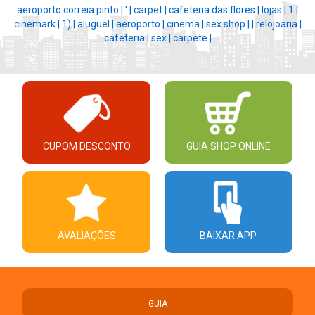
aeroporto correia pinto |
' |
carpet |
cafeteria das flores |
lojas |
1 |
cinemark |
1) |
aluguel |
aeroporto |
cinema |
sex shop |
|
relojoaria |
cafeteria |
sex |
carpete |
CUPOM DESCONTO
GUIA SHOP ONLINE
AVALIAÇÕES
BAIXAR APP
GUIA