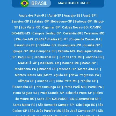
MAIS CIDADES ONLINE
Angra dos Reis-RJ
|
Apiaí-SP
|
Aracaju-SE
|
Arujá-SP
|
Barretos-SP
|
Batatais-SP
|
Bebedouro-SP
|
Bertioga-SP
|
Birigui-
SP
|
Boa Vista-RR
|
Cajamar-SP
|
Caldas Novas-GO
|
CAMPO
GRANDE-MS
|
Campos Jordão-SP
|
Ceilândia-DF
|
Cerejeiras-RO
|
Cláudio-MG
|
CUIABÁ (Pedra 90)-MT
|
Duque de Caxias-RJ
|
Garanhuns-PE
|
GOIÂNIA-GO
|
Guarapuava-PR
|
Guariba-SP
|
Iguapé-SP
|
Ilha Comprida-SP
|
Itabirito-MG
|
Itaquaquecetuba-
SP
|
Itaqui-RS
|
Jaboticabal-SP
|
Juiz de Fora-MG
|
Londrina-PR
|
MACAPÁ-AP
|
MANAUS-AM
|
Mariana-MG
|
Matão-SP
|
Medianeira-PR
|
Mirassol-SP
|
Mococa-SP
|
Monte Alto-SP
|
Montes Claros-MG
|
Morro Agudo-SP
|
Novo Progresso-PA
|
Olímpia-SP
|
Osasco-SP
|
Ouro Preto-MG
|
Peruíbe-SP
|
Piracicaba-SP
|
Pirassununga-SP
|
Ponta Porã-MS
|
Portel-PA
|
Porto Seguro-BA
|
Praia Grande-SP
|
Ribeirão Preto-SP
|
Rolim
de Moura-RO
|
Salto-SP
|
SALVADOR-BA
|
Samambaia-DF
|
Santa Maria-RS
|
São Bernardo Campo-SP
|
São Borja-RS
|
São
Carlos-SP
|
São João Paraíso-MG
|
São José Campos-SP
|
São