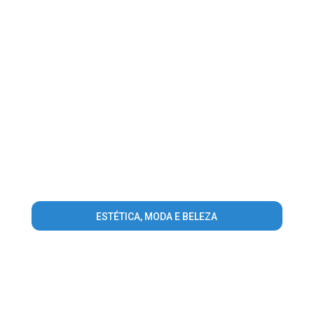
ESTÉTICA, MODA E BELEZA
Warning
: Invalid argument supplied for foreach() in
/home/guialagesonline/www/conteudo_lista_area_atuacao.php
on line
56