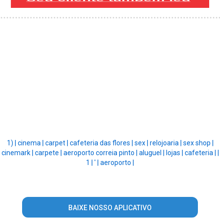
1) |
cinema |
carpet |
cafeteria das flores |
sex |
relojoaria |
sex shop |
cinemark |
carpete |
aeroporto correia pinto |
aluguel |
lojas |
cafeteria |
|
1 |
' |
aeroporto |
BAIXE NOSSO APLICATIVO