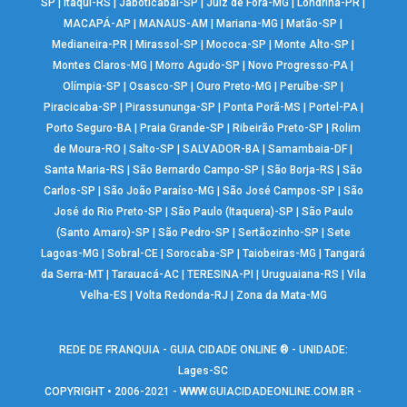
SP
|
Itaqui-RS
|
Jaboticabal-SP
|
Juiz de Fora-MG
|
Londrina-PR
|
MACAPÁ-AP
|
MANAUS-AM
|
Mariana-MG
|
Matão-SP
|
Medianeira-PR
|
Mirassol-SP
|
Mococa-SP
|
Monte Alto-SP
|
Montes Claros-MG
|
Morro Agudo-SP
|
Novo Progresso-PA
|
Olímpia-SP
|
Osasco-SP
|
Ouro Preto-MG
|
Peruíbe-SP
|
Piracicaba-SP
|
Pirassununga-SP
|
Ponta Porã-MS
|
Portel-PA
|
Porto Seguro-BA
|
Praia Grande-SP
|
Ribeirão Preto-SP
|
Rolim
de Moura-RO
|
Salto-SP
|
SALVADOR-BA
|
Samambaia-DF
|
Santa Maria-RS
|
São Bernardo Campo-SP
|
São Borja-RS
|
São
Carlos-SP
|
São João Paraíso-MG
|
São José Campos-SP
|
São
José do Rio Preto-SP
|
São Paulo (Itaquera)-SP
|
São Paulo
(Santo Amaro)-SP
|
São Pedro-SP
|
Sertãozinho-SP
|
Sete
Lagoas-MG
|
Sobral-CE
|
Sorocaba-SP
|
Taiobeiras-MG
|
Tangará
da Serra-MT
|
Tarauacá-AC
|
TERESINA-PI
|
Uruguaiana-RS
|
Vila
Velha-ES
|
Volta Redonda-RJ
|
Zona da Mata-MG
REDE DE FRANQUIA - GUIA CIDADE ONLINE ® - UNIDADE:
Lages-SC
COPYRIGHT • 2006-2021 -
WWW.GUIACIDADEONLINE.COM.BR
-