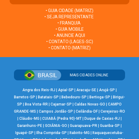
• GUIA CIDADE (MATRIZ)
• SEJA REPRESENTANTE
• FRANQUIA
• GUIA MOBILE
• ANUNCIE AQUI
• CONTATO (LAGES-SC)
• CONTATO (MATRIZ)
MAIS CIDADES ONLINE
Angra dos Reis-RJ
|
Apiaí-SP
|
Aracaju-SE
|
Arujá-SP
|
Barretos-SP
|
Batatais-SP
|
Bebedouro-SP
|
Bertioga-SP
|
Birigui-
SP
|
Boa Vista-RR
|
Cajamar-SP
|
Caldas Novas-GO
|
CAMPO
GRANDE-MS
|
Campos Jordão-SP
|
Ceilândia-DF
|
Cerejeiras-RO
|
Cláudio-MG
|
CUIABÁ (Pedra 90)-MT
|
Duque de Caxias-RJ
|
Garanhuns-PE
|
GOIÂNIA-GO
|
Guarapuava-PR
|
Guariba-SP
|
Iguapé-SP
|
Ilha Comprida-SP
|
Itabirito-MG
|
Itaquaquecetuba-