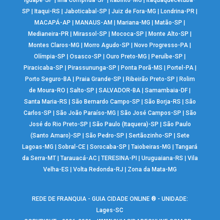
Iguapé-SP
|
Ilha Comprida-SP
|
Itabirito-MG
|
Itaquaquecetuba-
SP
|
Itaqui-RS
|
Jaboticabal-SP
|
Juiz de Fora-MG
|
Londrina-PR
|
MACAPÁ-AP
|
MANAUS-AM
|
Mariana-MG
|
Matão-SP
|
Medianeira-PR
|
Mirassol-SP
|
Mococa-SP
|
Monte Alto-SP
|
Montes Claros-MG
|
Morro Agudo-SP
|
Novo Progresso-PA
|
Olímpia-SP
|
Osasco-SP
|
Ouro Preto-MG
|
Peruíbe-SP
|
Piracicaba-SP
|
Pirassununga-SP
|
Ponta Porã-MS
|
Portel-PA
|
Porto Seguro-BA
|
Praia Grande-SP
|
Ribeirão Preto-SP
|
Rolim
de Moura-RO
|
Salto-SP
|
SALVADOR-BA
|
Samambaia-DF
|
Santa Maria-RS
|
São Bernardo Campo-SP
|
São Borja-RS
|
São
Carlos-SP
|
São João Paraíso-MG
|
São José Campos-SP
|
São
José do Rio Preto-SP
|
São Paulo (Itaquera)-SP
|
São Paulo
(Santo Amaro)-SP
|
São Pedro-SP
|
Sertãozinho-SP
|
Sete
Lagoas-MG
|
Sobral-CE
|
Sorocaba-SP
|
Taiobeiras-MG
|
Tangará
da Serra-MT
|
Tarauacá-AC
|
TERESINA-PI
|
Uruguaiana-RS
|
Vila
Velha-ES
|
Volta Redonda-RJ
|
Zona da Mata-MG
REDE DE FRANQUIA - GUIA CIDADE ONLINE ® - UNIDADE:
Lages-SC