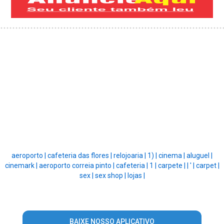
aeroporto |
cafeteria das flores |
relojoaria |
1) |
cinema |
aluguel |
cinemark |
aeroporto correia pinto |
cafeteria |
1 |
carpete |
|
' |
carpet |
sex |
sex shop |
lojas |
BAIXE NOSSO APLICATIVO