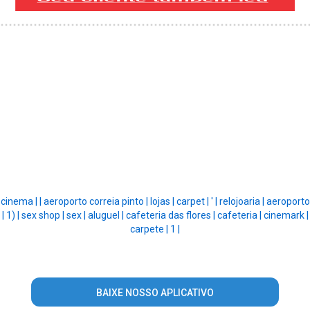
cinema |
|
aeroporto correia pinto |
lojas |
carpet |
' |
relojoaria |
aeroporto
|
1) |
sex shop |
sex |
aluguel |
cafeteria das flores |
cafeteria |
cinemark |
carpete |
1 |
BAIXE NOSSO APLICATIVO