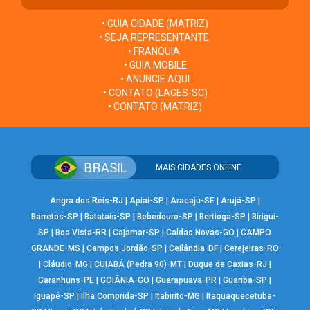
• GUIA CIDADE (MATRIZ)
• SEJA REPRESENTANTE
• FRANQUIA
• GUIA MOBILE
• ANUNCIE AQUI
• CONTATO (LAGES-SC)
• CONTATO (MATRIZ)
MAIS CIDADES ONLINE
Angra dos Reis-RJ
|
Apiaí-SP
|
Aracaju-SE
|
Arujá-SP
|
Barretos-SP
|
Batatais-SP
|
Bebedouro-SP
|
Bertioga-SP
|
Birigui-
SP
|
Boa Vista-RR
|
Cajamar-SP
|
Caldas Novas-GO
|
CAMPO
GRANDE-MS
|
Campos Jordão-SP
|
Ceilândia-DF
|
Cerejeiras-RO
|
Cláudio-MG
|
CUIABÁ (Pedra 90)-MT
|
Duque de Caxias-RJ
|
Garanhuns-PE
|
GOIÂNIA-GO
|
Guarapuava-PR
|
Guariba-SP
|
Iguapé-SP
|
Ilha Comprida-SP
|
Itabirito-MG
|
Itaquaquecetuba-