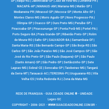
SP
|
Itaqui-RS
|
Jaboticabal-SP
|
Juiz de Fora-MG
|
Londrina-PR
|
MACAPÁ-AP
|
MANAUS-AM
|
Mariana-MG
|
Matão-SP
|
Medianeira-PR
|
Mirassol-SP
|
Mococa-SP
|
Monte Alto-SP
|
Montes Claros-MG
|
Morro Agudo-SP
|
Novo Progresso-PA
|
Olímpia-SP
|
Osasco-SP
|
Ouro Preto-MG
|
Peruíbe-SP
|
Piracicaba-SP
|
Pirassununga-SP
|
Ponta Porã-MS
|
Portel-PA
|
Porto Seguro-BA
|
Praia Grande-SP
|
Ribeirão Preto-SP
|
Rolim
de Moura-RO
|
Salto-SP
|
SALVADOR-BA
|
Samambaia-DF
|
Santa Maria-RS
|
São Bernardo Campo-SP
|
São Borja-RS
|
São
Carlos-SP
|
São João Paraíso-MG
|
São José Campos-SP
|
São
José do Rio Preto-SP
|
São Paulo (Itaquera)-SP
|
São Paulo
(Santo Amaro)-SP
|
São Pedro-SP
|
Sertãozinho-SP
|
Sete
Lagoas-MG
|
Sobral-CE
|
Sorocaba-SP
|
Taiobeiras-MG
|
Tangará
da Serra-MT
|
Tarauacá-AC
|
TERESINA-PI
|
Uruguaiana-RS
|
Vila
Velha-ES
|
Volta Redonda-RJ
|
Zona da Mata-MG
REDE DE FRANQUIA - GUIA CIDADE ONLINE ® - UNIDADE:
Lages-SC
COPYRIGHT • 2006-2021 -
WWW.GUIACIDADEONLINE.COM.BR
-