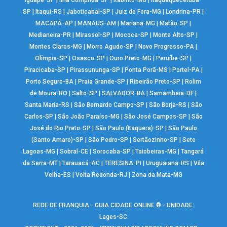
Iguapé-SP
|
Ilha Comprida-SP
|
Itabirito-MG
|
Itaquaquecetuba-
SP
|
Itaqui-RS
|
Jaboticabal-SP
|
Juiz de Fora-MG
|
Londrina-PR
|
MACAPÁ-AP
|
MANAUS-AM
|
Mariana-MG
|
Matão-SP
|
Medianeira-PR
|
Mirassol-SP
|
Mococa-SP
|
Monte Alto-SP
|
Montes Claros-MG
|
Morro Agudo-SP
|
Novo Progresso-PA
|
Olímpia-SP
|
Osasco-SP
|
Ouro Preto-MG
|
Peruíbe-SP
|
Piracicaba-SP
|
Pirassununga-SP
|
Ponta Porã-MS
|
Portel-PA
|
Porto Seguro-BA
|
Praia Grande-SP
|
Ribeirão Preto-SP
|
Rolim
de Moura-RO
|
Salto-SP
|
SALVADOR-BA
|
Samambaia-DF
|
Santa Maria-RS
|
São Bernardo Campo-SP
|
São Borja-RS
|
São
Carlos-SP
|
São João Paraíso-MG
|
São José Campos-SP
|
São
José do Rio Preto-SP
|
São Paulo (Itaquera)-SP
|
São Paulo
(Santo Amaro)-SP
|
São Pedro-SP
|
Sertãozinho-SP
|
Sete
Lagoas-MG
|
Sobral-CE
|
Sorocaba-SP
|
Taiobeiras-MG
|
Tangará
da Serra-MT
|
Tarauacá-AC
|
TERESINA-PI
|
Uruguaiana-RS
|
Vila
Velha-ES
|
Volta Redonda-RJ
|
Zona da Mata-MG
REDE DE FRANQUIA - GUIA CIDADE ONLINE ® - UNIDADE:
Lages-SC