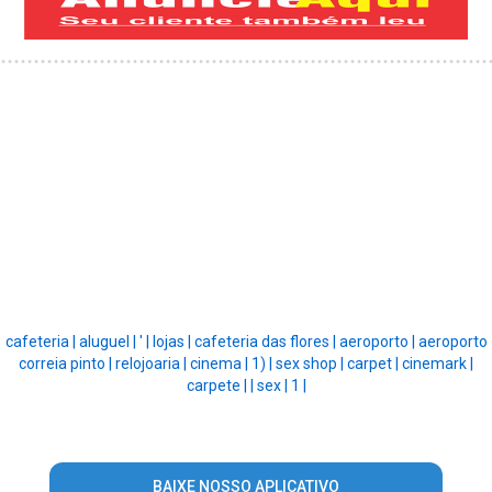
cafeteria |
aluguel |
' |
lojas |
cafeteria das flores |
aeroporto |
aeroporto
correia pinto |
relojoaria |
cinema |
1) |
sex shop |
carpet |
cinemark |
carpete |
|
sex |
1 |
BAIXE NOSSO APLICATIVO