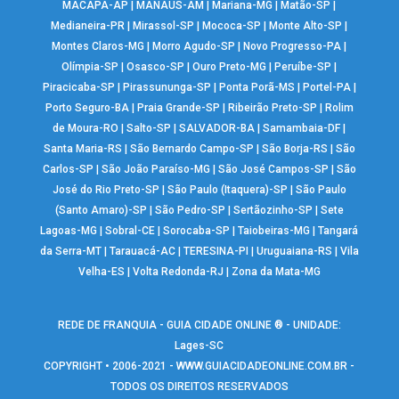
MACAPÁ-AP
|
MANAUS-AM
|
Mariana-MG
|
Matão-SP
|
Medianeira-PR
|
Mirassol-SP
|
Mococa-SP
|
Monte Alto-SP
|
Montes Claros-MG
|
Morro Agudo-SP
|
Novo Progresso-PA
|
Olímpia-SP
|
Osasco-SP
|
Ouro Preto-MG
|
Peruíbe-SP
|
Piracicaba-SP
|
Pirassununga-SP
|
Ponta Porã-MS
|
Portel-PA
|
Porto Seguro-BA
|
Praia Grande-SP
|
Ribeirão Preto-SP
|
Rolim
de Moura-RO
|
Salto-SP
|
SALVADOR-BA
|
Samambaia-DF
|
Santa Maria-RS
|
São Bernardo Campo-SP
|
São Borja-RS
|
São
Carlos-SP
|
São João Paraíso-MG
|
São José Campos-SP
|
São
José do Rio Preto-SP
|
São Paulo (Itaquera)-SP
|
São Paulo
(Santo Amaro)-SP
|
São Pedro-SP
|
Sertãozinho-SP
|
Sete
Lagoas-MG
|
Sobral-CE
|
Sorocaba-SP
|
Taiobeiras-MG
|
Tangará
da Serra-MT
|
Tarauacá-AC
|
TERESINA-PI
|
Uruguaiana-RS
|
Vila
Velha-ES
|
Volta Redonda-RJ
|
Zona da Mata-MG
REDE DE FRANQUIA - GUIA CIDADE ONLINE ® - UNIDADE:
Lages-SC
COPYRIGHT • 2006-2021 -
WWW.GUIACIDADEONLINE.COM.BR
-
TODOS OS DIREITOS RESERVADOS