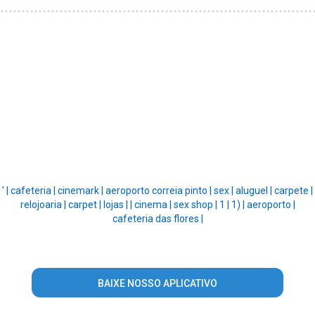
' |
cafeteria |
cinemark |
aeroporto correia pinto |
sex |
aluguel |
carpete |
relojoaria |
carpet |
lojas |
|
cinema |
sex shop |
1 |
1) |
aeroporto |
cafeteria das flores |
BAIXE NOSSO APLICATIVO