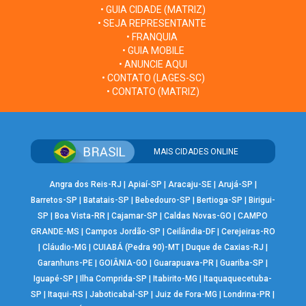
• GUIA CIDADE (MATRIZ)
• SEJA REPRESENTANTE
• FRANQUIA
• GUIA MOBILE
• ANUNCIE AQUI
• CONTATO (LAGES-SC)
• CONTATO (MATRIZ)
MAIS CIDADES ONLINE
Angra dos Reis-RJ
|
Apiaí-SP
|
Aracaju-SE
|
Arujá-SP
|
Barretos-SP
|
Batatais-SP
|
Bebedouro-SP
|
Bertioga-SP
|
Birigui-
SP
|
Boa Vista-RR
|
Cajamar-SP
|
Caldas Novas-GO
|
CAMPO
GRANDE-MS
|
Campos Jordão-SP
|
Ceilândia-DF
|
Cerejeiras-RO
|
Cláudio-MG
|
CUIABÁ (Pedra 90)-MT
|
Duque de Caxias-RJ
|
Garanhuns-PE
|
GOIÂNIA-GO
|
Guarapuava-PR
|
Guariba-SP
|
Iguapé-SP
|
Ilha Comprida-SP
|
Itabirito-MG
|
Itaquaquecetuba-
SP
|
Itaqui-RS
|
Jaboticabal-SP
|
Juiz de Fora-MG
|
Londrina-PR
|