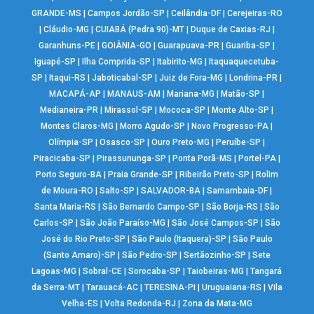
GRANDE-MS
|
Campos Jordão-SP
|
Ceilândia-DF
|
Cerejeiras-RO
|
Cláudio-MG
|
CUIABÁ (Pedra 90)-MT
|
Duque de Caxias-RJ
|
Garanhuns-PE
|
GOIÂNIA-GO
|
Guarapuava-PR
|
Guariba-SP
|
Iguapé-SP
|
Ilha Comprida-SP
|
Itabirito-MG
|
Itaquaquecetuba-
SP
|
Itaqui-RS
|
Jaboticabal-SP
|
Juiz de Fora-MG
|
Londrina-PR
|
MACAPÁ-AP
|
MANAUS-AM
|
Mariana-MG
|
Matão-SP
|
Medianeira-PR
|
Mirassol-SP
|
Mococa-SP
|
Monte Alto-SP
|
Montes Claros-MG
|
Morro Agudo-SP
|
Novo Progresso-PA
|
Olímpia-SP
|
Osasco-SP
|
Ouro Preto-MG
|
Peruíbe-SP
|
Piracicaba-SP
|
Pirassununga-SP
|
Ponta Porã-MS
|
Portel-PA
|
Porto Seguro-BA
|
Praia Grande-SP
|
Ribeirão Preto-SP
|
Rolim
de Moura-RO
|
Salto-SP
|
SALVADOR-BA
|
Samambaia-DF
|
Santa Maria-RS
|
São Bernardo Campo-SP
|
São Borja-RS
|
São
Carlos-SP
|
São João Paraíso-MG
|
São José Campos-SP
|
São
José do Rio Preto-SP
|
São Paulo (Itaquera)-SP
|
São Paulo
(Santo Amaro)-SP
|
São Pedro-SP
|
Sertãozinho-SP
|
Sete
Lagoas-MG
|
Sobral-CE
|
Sorocaba-SP
|
Taiobeiras-MG
|
Tangará
da Serra-MT
|
Tarauacá-AC
|
TERESINA-PI
|
Uruguaiana-RS
|
Vila
Velha-ES
|
Volta Redonda-RJ
|
Zona da Mata-MG