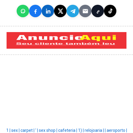
1 |
sex |
carpet |
' |
sex shop |
cafeteria |
1) |
relojoaria |
|
aeroporto |