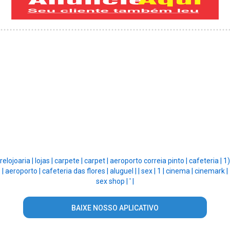
relojoaria |
lojas |
carpete |
carpet |
aeroporto correia pinto |
cafeteria |
1)
|
aeroporto |
cafeteria das flores |
aluguel |
|
sex |
1 |
cinema |
cinemark |
sex shop |
' |
BAIXE NOSSO APLICATIVO