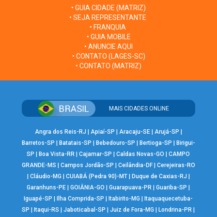
• GUIA CIDADE (MATRIZ)
• SEJA REPRESENTANTE
• FRANQUIA
• GUIA MOBILE
• ANUNCIE AQUI
• CONTATO (LAGES-SC)
• CONTATO (MATRIZ)
MAIS CIDADES ONLINE
Angra dos Reis-RJ
|
Apiaí-SP
|
Aracaju-SE
|
Arujá-SP
|
Barretos-SP
|
Batatais-SP
|
Bebedouro-SP
|
Bertioga-SP
|
Birigui-
SP
|
Boa Vista-RR
|
Cajamar-SP
|
Caldas Novas-GO
|
CAMPO
GRANDE-MS
|
Campos Jordão-SP
|
Ceilândia-DF
|
Cerejeiras-RO
|
Cláudio-MG
|
CUIABÁ (Pedra 90)-MT
|
Duque de Caxias-RJ
|
Garanhuns-PE
|
GOIÂNIA-GO
|
Guarapuava-PR
|
Guariba-SP
|
Iguapé-SP
|
Ilha Comprida-SP
|
Itabirito-MG
|
Itaquaquecetuba-
SP
|
Itaqui-RS
|
Jaboticabal-SP
|
Juiz de Fora-MG
|
Londrina-PR
|