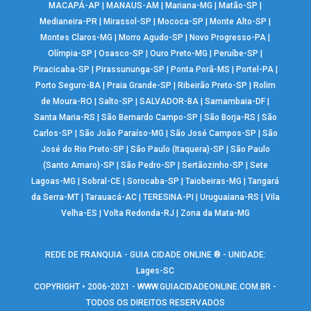
MACAPÁ-AP
|
MANAUS-AM
|
Mariana-MG
|
Matão-SP
|
Medianeira-PR
|
Mirassol-SP
|
Mococa-SP
|
Monte Alto-SP
|
Montes Claros-MG
|
Morro Agudo-SP
|
Novo Progresso-PA
|
Olímpia-SP
|
Osasco-SP
|
Ouro Preto-MG
|
Peruíbe-SP
|
Piracicaba-SP
|
Pirassununga-SP
|
Ponta Porã-MS
|
Portel-PA
|
Porto Seguro-BA
|
Praia Grande-SP
|
Ribeirão Preto-SP
|
Rolim
de Moura-RO
|
Salto-SP
|
SALVADOR-BA
|
Samambaia-DF
|
Santa Maria-RS
|
São Bernardo Campo-SP
|
São Borja-RS
|
São
Carlos-SP
|
São João Paraíso-MG
|
São José Campos-SP
|
São
José do Rio Preto-SP
|
São Paulo (Itaquera)-SP
|
São Paulo
(Santo Amaro)-SP
|
São Pedro-SP
|
Sertãozinho-SP
|
Sete
Lagoas-MG
|
Sobral-CE
|
Sorocaba-SP
|
Taiobeiras-MG
|
Tangará
da Serra-MT
|
Tarauacá-AC
|
TERESINA-PI
|
Uruguaiana-RS
|
Vila
Velha-ES
|
Volta Redonda-RJ
|
Zona da Mata-MG
REDE DE FRANQUIA - GUIA CIDADE ONLINE ® - UNIDADE:
Lages-SC
COPYRIGHT • 2006-2021 -
WWW.GUIACIDADEONLINE.COM.BR
-
TODOS OS DIREITOS RESERVADOS